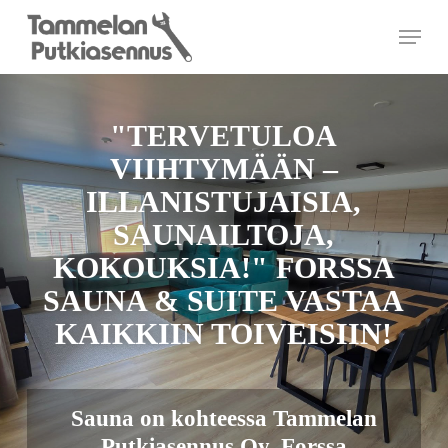
Skip
Menu
to
main
content
"TERVETULOA
VIIHTYMÄÄN –
ILLANISTUJAISIA,
SAUNAILTOJA,
KOKOUKSIA!" FORSSA
SAUNA & SUITE VASTAA
KAIKKIIN TOIVEISIIN!
Sauna on kohteessa Tammelan
Putkiasennus Oy, Forssa